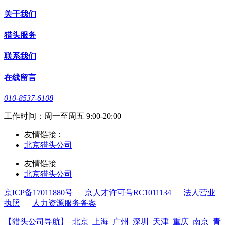
关于我们
猎头服务
联系我们
在线留言
010-8537-6108
工作时间：周一至周五 9:00-20:00
友情链接 :
北京猎头公司
友情链接
北京猎头公司
京ICP备17011880号
京人才许可号RC1011134
法人营业
执照
人力资源服务备案
【猎头公司导航】
北京
上海
广州
深圳
天津
重庆
南京
青