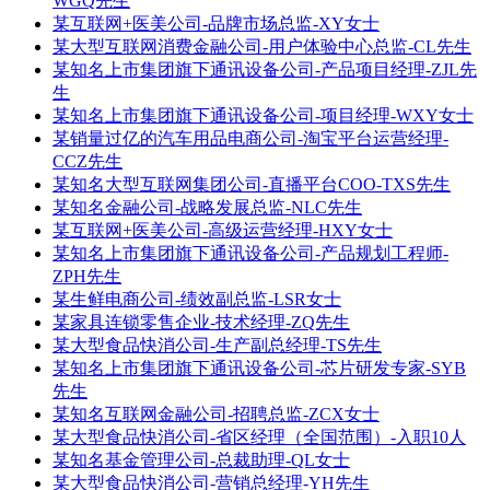
WGQ先生
某互联网+医美公司-品牌市场总监-XY女士
某大型互联网消费金融公司-用户体验中心总监-CL先生
某知名上市集团旗下通讯设备公司-产品项目经理-ZJL先
生
某知名上市集团旗下通讯设备公司-项目经理-WXY女士
某销量过亿的汽车用品电商公司-淘宝平台运营经理-
CCZ先生
某知名大型互联网集团公司-直播平台COO-TXS先生
某知名金融公司-战略发展总监-NLC先生
某互联网+医美公司-高级运营经理-HXY女士
某知名上市集团旗下通讯设备公司-产品规划工程师-
ZPH先生
某生鲜电商公司-绩效副总监-LSR女士
某家具连锁零售企业-技术经理-ZQ先生
某大型食品快消公司-生产副总经理-TS先生
某知名上市集团旗下通讯设备公司-芯片研发专家-SYB
先生
某知名互联网金融公司-招聘总监-ZCX女士
某大型食品快消公司-省区经理（全国范围）-入职10人
某知名基金管理公司-总裁助理-QL女士
某大型食品快消公司-营销总经理-YH先生