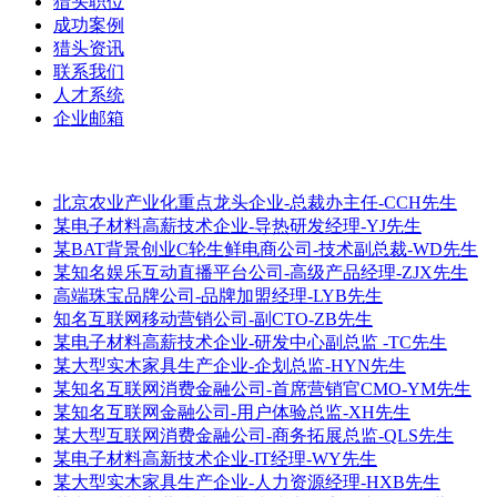
猎头职位
成功案例
猎头资讯
联系我们
人才系统
企业邮箱
北京农业产业化重点龙头企业-总裁办主任-CCH先生
某电子材料高薪技术企业-导热研发经理-YJ先生
某BAT背景创业C轮生鲜电商公司-技术副总裁-WD先生
某知名娱乐互动直播平台公司-高级产品经理-ZJX先生
高端珠宝品牌公司-品牌加盟经理-LYB先生
知名互联网移动营销公司-副CTO-ZB先生
某电子材料高薪技术企业-研发中心副总监 -TC先生
某大型实木家具生产企业-企划总监-HYN先生
某知名互联网消费金融公司-首席营销官CMO-YM先生
某知名互联网金融公司-用户体验总监-XH先生
某大型互联网消费金融公司-商务拓展总监-QLS先生
某电子材料高新技术企业-IT经理-WY先生
某大型实木家具生产企业-人力资源经理-HXB先生