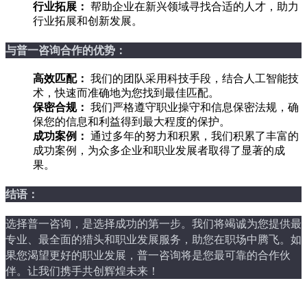
行业拓展：
帮助企业在新兴领域寻找合适的人才，助力
行业拓展和创新发展。
与普一咨询合作的优势：
高效匹配：
我们的团队采用科技手段，结合人工智能技
术，快速而准确地为您找到最佳匹配。
保密合规：
我们严格遵守职业操守和信息保密法规，确
保您的信息和利益得到最大程度的保护。
成功案例：
通过多年的努力和积累，我们积累了丰富的
成功案例，为众多企业和职业发展者取得了显著的成
果。
结语：
选择普一咨询，是选择成功的第一步。我们将竭诚为您提供最
专业、最全面的猎头和职业发展服务，助您在职场中腾飞。如
果您渴望更好的职业发展，普一咨询将是您最可靠的合作伙
伴。让我们携手共创辉煌未来！