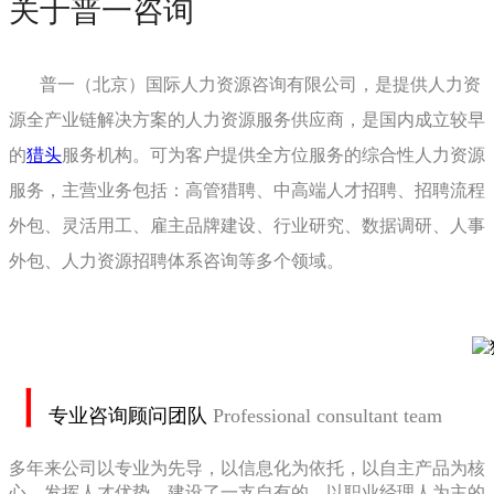
关于普一咨询
普一（北京）国际人力资源咨询有限公司，是提供人力资
源全产业链解决方案的人力资源服务供应商，是国内成立较早
的
猎头
服务机构。可为客户提供全方位服务的综合性人力资源
服务，主营业务包括：高管猎聘、中高端人才招聘、招聘流程
外包、灵活用工、雇主品牌建设、行业研究、数据调研、人事
外包、人力资源招聘体系咨询等多个领域。
丨
专业咨询顾问团队
Professional consultant team
多年来公司以专业为先导，以信息化为依托，以自主产品为核
心，发挥人才优势，建设了一支自有的、以职业经理人为主的