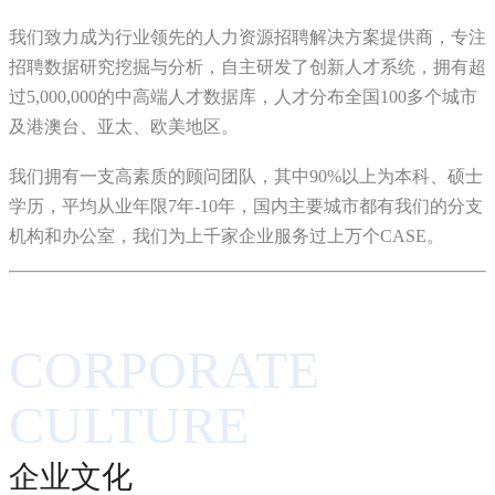
我们致力成为行业领先的人力资源招聘解决方案提供商，专注
招聘数据研究挖掘与分析，自主研发了
创新人才系统，拥有超
过5,000,000的中高端人才数据库，人才分布全国100多个城市
及港澳台、亚太、欧美地区。
我们拥有一支高素质的顾问团队，其中90%以上为本科、硕士
学历，平均从业年限7年-10年，国内主要城市都有我们的分支
机构和办公室，我们为上千家企业服务过上万个CASE。
CORPORATE
CULTURE
企业文化