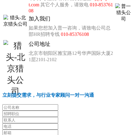
t.com
其它个人服务，请致电
010-853761
08
加入我们
如果您想加入普一咨询，请致电公司总
部HR招聘专线
010-85376108
公司地址
北京市朝阳区雅宝路12号华声国际大厦2
1层2101-2102
立刻提交需求，与行业专家顾问一对一沟通