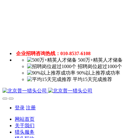
企业招聘咨询热线：010-8537-6108
500万+精英人才储备
招聘岗位超过1000个
90%以上推荐成功率
平均15天完成推荐
登录
注册
网站首页
关于我们
猎头服务