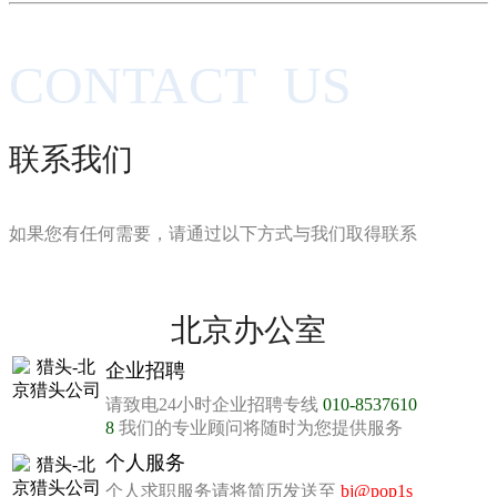
CONTACT US
联系我们
如果您有任何需要，请通过以下方式与我们取得联系
北京办公室
企
业招聘
请致电24小时企业招聘专线
010-8537610
8
我们的专业顾问将随时为您提供服务
个人服务
个人求职服务请将简历发送至
bj
@pop1s