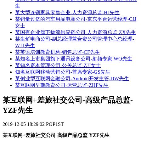
生
某大型连锁家具零售企业-人力资源总监-HJ先生
某销量过亿的汽车用品电商公司-京东平台运营经理-CJJ
女士
某国有企业旗下物流供应链公司-人力资源总监-ZX先生
某生鲜电商公司-副总经理兼合资公司管理中心总经理-
WJT先生
某英语培训教育机构-销售总监-CF先生
某知名上市集团旗下通讯设备公司-射频专家 WQ先生
某知名资本管理公司-公关总监-ZJJ女士
知名互联网移动营销公司-首席专家-GS先生
某创业型互联网金融公司-Android开发主管-DW先生
某互联网早期教育公司-运营总监-ZHF先生
某互联网+差旅社交公司-高级产品总监-
YZF先生
2019-12-05 18:29:02
POP1ST
某互联网+差旅社交公司-高级产品总监-YZF先生