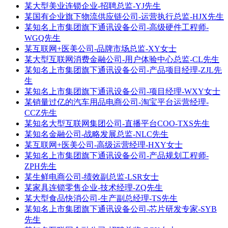
某大型美业连锁企业-招聘总监-YJ先生
某国有企业旗下物流供应链公司-运营执行总监-HJX先生
某知名上市集团旗下通讯设备公司-高级硬件工程师-
WGQ先生
某互联网+医美公司-品牌市场总监-XY女士
某大型互联网消费金融公司-用户体验中心总监-CL先生
某知名上市集团旗下通讯设备公司-产品项目经理-ZJL先
生
某知名上市集团旗下通讯设备公司-项目经理-WXY女士
某销量过亿的汽车用品电商公司-淘宝平台运营经理-
CCZ先生
某知名大型互联网集团公司-直播平台COO-TXS先生
某知名金融公司-战略发展总监-NLC先生
某互联网+医美公司-高级运营经理-HXY女士
某知名上市集团旗下通讯设备公司-产品规划工程师-
ZPH先生
某生鲜电商公司-绩效副总监-LSR女士
某家具连锁零售企业-技术经理-ZQ先生
某大型食品快消公司-生产副总经理-TS先生
某知名上市集团旗下通讯设备公司-芯片研发专家-SYB
先生