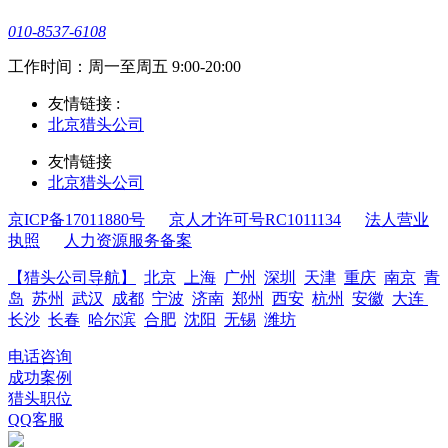
010-8537-6108
工作时间：周一至周五 9:00-20:00
友情链接 :
北京猎头公司
友情链接
北京猎头公司
京ICP备17011880号
京人才许可号RC1011134
法人营业
执照
人力资源服务备案
【猎头公司导航】
北京
上海
广州
深圳
天津
重庆
南京
青
岛
苏州
武汉
成都
宁波
济南
郑州
西安
杭州
安徽
大连
长沙
长春
哈尔滨
合肥
沈阳
无锡
潍坊
电话咨询
成功案例
猎头职位
QQ客服