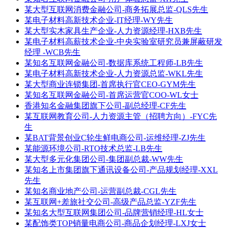
某大型互联网消费金融公司-商务拓展总监-QLS先生
某电子材料高新技术企业-IT经理-WY先生
某大型实木家具生产企业-人力资源经理-HXB先生
某电子材料高薪技术企业-中央实验室研究员兼屏蔽研发
经理 -WCB先生
某知名互联网金融公司-数据库系统工程师-LB先生
某电子材料高新技术企业-人力资源总监-WKL先生
某大型商业连锁集团-首席执行官CEO-GYM先生
某知名互联网金融公司-首席运营官COO-WL女士
香港知名金融集团旗下公司-副总经理-CF先生
某互联网教育公司-人力资源主管（招聘方向）-FYC先
生
某BAT背景创业C轮生鲜电商公司-运维经理-ZJ先生
某能源环境公司-RTO技术总监-LB先生
某大型多元化集团公司-集团副总裁-WW先生
某知名上市集团旗下通讯设备公司-产品规划经理-XXL
先生
某知名商业地产公司-运营副总裁-CGL先生
某互联网+差旅社交公司-高级产品总监-YZF先生
某知名大型互联网集团公司-品牌营销经理-HL女士
某配饰类TOP销量电商公司-商品企划经理-LXJ女士