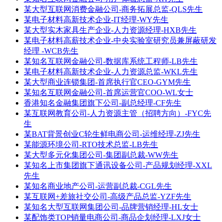
某大型互联网消费金融公司-商务拓展总监-QLS先生
某电子材料高新技术企业-IT经理-WY先生
某大型实木家具生产企业-人力资源经理-HXB先生
某电子材料高薪技术企业-中央实验室研究员兼屏蔽研发
经理 -WCB先生
某知名互联网金融公司-数据库系统工程师-LB先生
某电子材料高新技术企业-人力资源总监-WKL先生
某大型商业连锁集团-首席执行官CEO-GYM先生
某知名互联网金融公司-首席运营官COO-WL女士
香港知名金融集团旗下公司-副总经理-CF先生
某互联网教育公司-人力资源主管（招聘方向）-FYC先
生
某BAT背景创业C轮生鲜电商公司-运维经理-ZJ先生
某能源环境公司-RTO技术总监-LB先生
某大型多元化集团公司-集团副总裁-WW先生
某知名上市集团旗下通讯设备公司-产品规划经理-XXL
先生
某知名商业地产公司-运营副总裁-CGL先生
某互联网+差旅社交公司-高级产品总监-YZF先生
某知名大型互联网集团公司-品牌营销经理-HL女士
某配饰类TOP销量电商公司-商品企划经理-LXJ女士