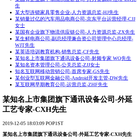
生
某大型连锁家具零售企业-人力资源总监-HJ先生
某销量过亿的汽车用品电商公司-京东平台运营经理-CJJ
女士
某国有企业旗下物流供应链公司-人力资源总监-ZX先生
某生鲜电商公司-副总经理兼合资公司管理中心总经理-
WJT先生
某英语培训教育机构-销售总监-CF先生
某知名上市集团旗下通讯设备公司-射频专家 WQ先生
某知名资本管理公司-公关总监-ZJJ女士
知名互联网移动营销公司-首席专家-GS先生
某创业型互联网金融公司-Android开发主管-DW先生
某互联网早期教育公司-运营总监-ZHF先生
某知名上市集团旗下通讯设备公司-外延
工艺专家-CXH先生
2019-12-05 18:03:09
POP1ST
某知名上市集团旗下通讯设备公司-外延工艺专家-CXH先生