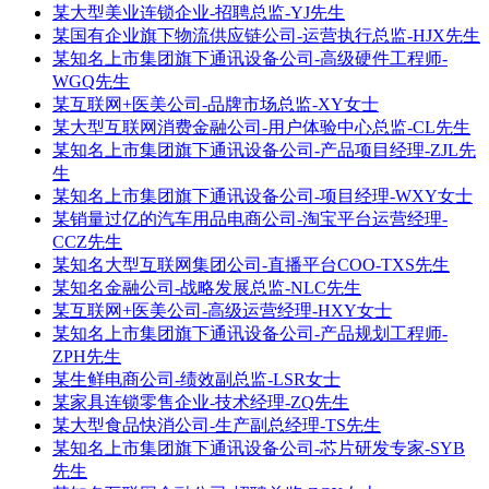
某大型美业连锁企业-招聘总监-YJ先生
某国有企业旗下物流供应链公司-运营执行总监-HJX先生
某知名上市集团旗下通讯设备公司-高级硬件工程师-
WGQ先生
某互联网+医美公司-品牌市场总监-XY女士
某大型互联网消费金融公司-用户体验中心总监-CL先生
某知名上市集团旗下通讯设备公司-产品项目经理-ZJL先
生
某知名上市集团旗下通讯设备公司-项目经理-WXY女士
某销量过亿的汽车用品电商公司-淘宝平台运营经理-
CCZ先生
某知名大型互联网集团公司-直播平台COO-TXS先生
某知名金融公司-战略发展总监-NLC先生
某互联网+医美公司-高级运营经理-HXY女士
某知名上市集团旗下通讯设备公司-产品规划工程师-
ZPH先生
某生鲜电商公司-绩效副总监-LSR女士
某家具连锁零售企业-技术经理-ZQ先生
某大型食品快消公司-生产副总经理-TS先生
某知名上市集团旗下通讯设备公司-芯片研发专家-SYB
先生