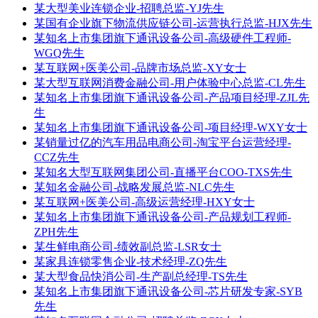
某大型美业连锁企业-招聘总监-YJ先生
某国有企业旗下物流供应链公司-运营执行总监-HJX先生
某知名上市集团旗下通讯设备公司-高级硬件工程师-
WGQ先生
某互联网+医美公司-品牌市场总监-XY女士
某大型互联网消费金融公司-用户体验中心总监-CL先生
某知名上市集团旗下通讯设备公司-产品项目经理-ZJL先
生
某知名上市集团旗下通讯设备公司-项目经理-WXY女士
某销量过亿的汽车用品电商公司-淘宝平台运营经理-
CCZ先生
某知名大型互联网集团公司-直播平台COO-TXS先生
某知名金融公司-战略发展总监-NLC先生
某互联网+医美公司-高级运营经理-HXY女士
某知名上市集团旗下通讯设备公司-产品规划工程师-
ZPH先生
某生鲜电商公司-绩效副总监-LSR女士
某家具连锁零售企业-技术经理-ZQ先生
某大型食品快消公司-生产副总经理-TS先生
某知名上市集团旗下通讯设备公司-芯片研发专家-SYB
先生