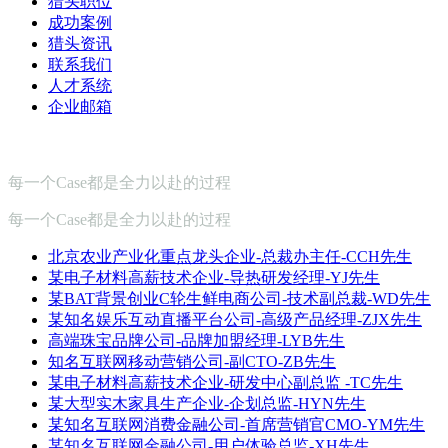
猎头职位
成功案例
猎头资讯
联系我们
人才系统
企业邮箱
每一个Case都是全力以赴的过程
每一个Case都是全力以赴的过程
北京农业产业化重点龙头企业-总裁办主任-CCH先生
某电子材料高薪技术企业-导热研发经理-YJ先生
某BAT背景创业C轮生鲜电商公司-技术副总裁-WD先生
某知名娱乐互动直播平台公司-高级产品经理-ZJX先生
高端珠宝品牌公司-品牌加盟经理-LYB先生
知名互联网移动营销公司-副CTO-ZB先生
某电子材料高薪技术企业-研发中心副总监 -TC先生
某大型实木家具生产企业-企划总监-HYN先生
某知名互联网消费金融公司-首席营销官CMO-YM先生
某知名互联网金融公司-用户体验总监-XH先生