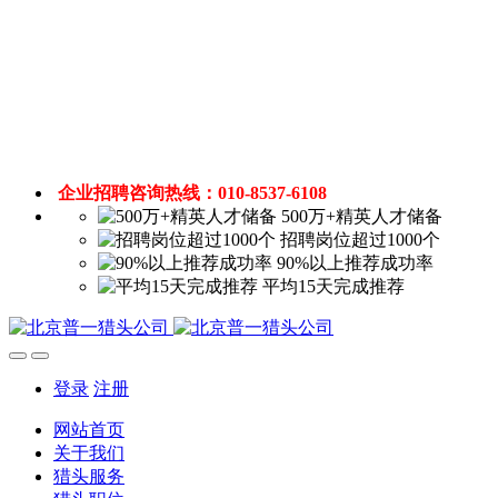
企业招聘咨询热线：010-8537-6108
500万+精英人才储备
招聘岗位超过1000个
90%以上推荐成功率
平均15天完成推荐
登录
注册
网站首页
关于我们
猎头服务