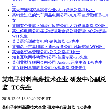
生
某大型连锁家具零售企业-人力资源总监-HJ先生
某销量过亿的汽车用品电商公司-京东平台运营经理-CJJ
女士
某国有企业旗下物流供应链公司-人力资源总监-ZX先生
某生鲜电商公司-副总经理兼合资公司管理中心总经理-
WJT先生
某英语培训教育机构-销售总监-CF先生
某知名上市集团旗下通讯设备公司-射频专家 WQ先生
某知名资本管理公司-公关总监-ZJJ女士
知名互联网移动营销公司-首席专家-GS先生
某创业型互联网金融公司-Android开发主管-DW先生
某互联网早期教育公司-运营总监-ZHF先生
某电子材料高薪技术企业-研发中心副总
监 -TC先生
2019-12-05 18:39:40
POP1ST
某电子材料高薪技术企业-研发中心副总监 -TC先生