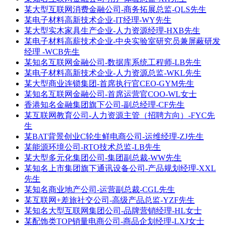
某大型互联网消费金融公司-商务拓展总监-QLS先生
某电子材料高新技术企业-IT经理-WY先生
某大型实木家具生产企业-人力资源经理-HXB先生
某电子材料高薪技术企业-中央实验室研究员兼屏蔽研发
经理 -WCB先生
某知名互联网金融公司-数据库系统工程师-LB先生
某电子材料高新技术企业-人力资源总监-WKL先生
某大型商业连锁集团-首席执行官CEO-GYM先生
某知名互联网金融公司-首席运营官COO-WL女士
香港知名金融集团旗下公司-副总经理-CF先生
某互联网教育公司-人力资源主管（招聘方向）-FYC先
生
某BAT背景创业C轮生鲜电商公司-运维经理-ZJ先生
某能源环境公司-RTO技术总监-LB先生
某大型多元化集团公司-集团副总裁-WW先生
某知名上市集团旗下通讯设备公司-产品规划经理-XXL
先生
某知名商业地产公司-运营副总裁-CGL先生
某互联网+差旅社交公司-高级产品总监-YZF先生
某知名大型互联网集团公司-品牌营销经理-HL女士
某配饰类TOP销量电商公司-商品企划经理-LXJ女士