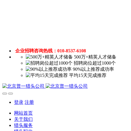
企业招聘咨询热线：010-8537-6108
500万+精英人才储备
招聘岗位超过1000个
90%以上推荐成功率
平均15天完成推荐
登录
注册
网站首页
关于我们
猎头服务