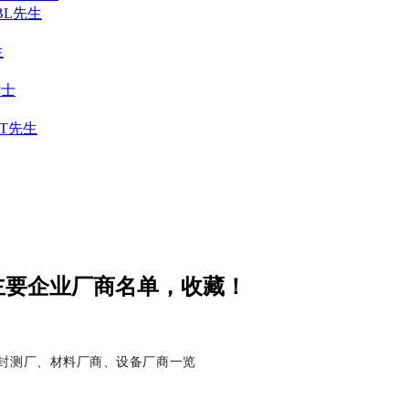
BL先生
生
女士
T先生
主要企业厂商名单，收藏！
厂、封测厂、材料厂商、设备厂商一览