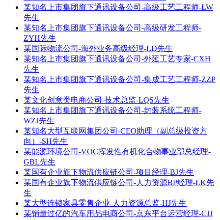
某知名上市集团旗下通讯设备公司-高级工艺工程师-LW
先生
某知名上市集团旗下通讯设备公司-高级研发工程师-
ZYH先生
某国际物流公司-海外业务高级经理-LD先生
某知名上市集团旗下通讯设备公司-外延工艺专家-CXH
先生
某知名上市集团旗下通讯设备公司-集成工艺工程师-ZZP
先生
某文化创意类电商公司-技术总监-LQS先生
某知名上市集团旗下通讯设备公司-封装系统工程师-
WZJ先生
某知名大型互联网集团公司-CEO助理（副总级投资方
向）-SH先生
某能源环境公司-VOC挥发性有机化合物事业部总经理-
GBL先生
某国有企业旗下物流供应链公司-项目经理-BJ先生
某国有企业旗下物流供应链公司-人力资源BP经理-LK先
生
某大型连锁家具零售企业-人力资源总监-HJ先生
某销量过亿的汽车用品电商公司-京东平台运营经理-CJJ