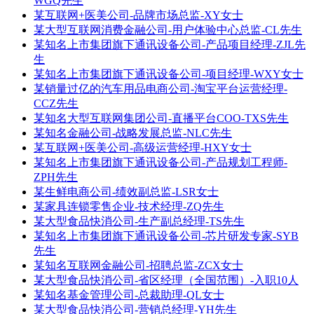
WGQ先生
某互联网+医美公司-品牌市场总监-XY女士
某大型互联网消费金融公司-用户体验中心总监-CL先生
某知名上市集团旗下通讯设备公司-产品项目经理-ZJL先
生
某知名上市集团旗下通讯设备公司-项目经理-WXY女士
某销量过亿的汽车用品电商公司-淘宝平台运营经理-
CCZ先生
某知名大型互联网集团公司-直播平台COO-TXS先生
某知名金融公司-战略发展总监-NLC先生
某互联网+医美公司-高级运营经理-HXY女士
某知名上市集团旗下通讯设备公司-产品规划工程师-
ZPH先生
某生鲜电商公司-绩效副总监-LSR女士
某家具连锁零售企业-技术经理-ZQ先生
某大型食品快消公司-生产副总经理-TS先生
某知名上市集团旗下通讯设备公司-芯片研发专家-SYB
先生
某知名互联网金融公司-招聘总监-ZCX女士
某大型食品快消公司-省区经理（全国范围）-入职10人
某知名基金管理公司-总裁助理-QL女士
某大型食品快消公司-营销总经理-YH先生