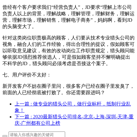
曾经有个客户要求我们“经营负责人”，JD要求“理解上市公司
负责人以上的背景，理解战略，理解管理，理解财务，理解运
营，理解市场，理解销售，理解电子商务”，妈妈啊，看到JD
的头脑变大了。
针对这类岗位职责极高的顾客，人们要从技术专业猎头公司的
视角，融合人们的工作经验，得出合理性的提议，假如顾客可
以听取意见建议，有效的改动岗位工作职责规定，猎头顾问能
够依据JD强烈推荐侯选人，可是假如顾客坚持不懈明确提出
不科学的JD，猎头顾问必须考虑是否接这个案子。
七、用户评价不太好：
新开发客户不妨在圈子里问，很多客户已经在圈子里发臭了，
前面的人已经彻底被打败了。你还需要跟进吗？
上一篇
: 做专业的猎头公司，做行业标杆，抵制行业乱
象！
下一篇
: 2020最新猎头公司排名-北京-上海-深圳-天津-重
庆-广州都有公司上榜