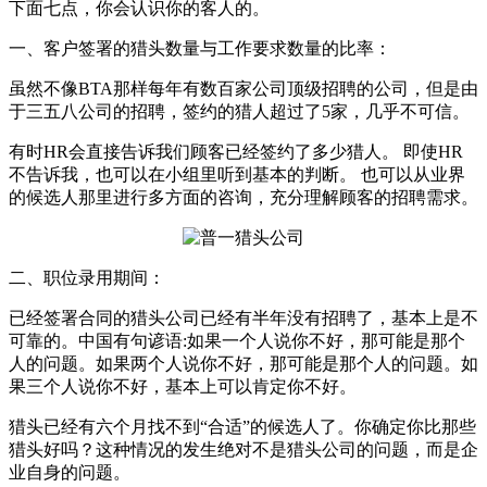
下面七点，你会认识你的客人的。
一、客户签署的猎头数量与工作要求数量的比率：
虽然不像BTA那样每年有数百家公司顶级招聘的公司，但是由
于三五八公司的招聘，签约的猎人超过了5家，几乎不可信。
有时HR会直接告诉我们顾客已经签约了多少猎人。 即使HR
不告诉我，也可以在小组里听到基本的判断。 也可以从业界
的候选人那里进行多方面的咨询，充分理解顾客的招聘需求。
二、职位录用期间：
已经签署合同的猎头公司已经有半年没有招聘了，基本上是不
可靠的。中国有句谚语:如果一个人说你不好，那可能是那个
人的问题。如果两个人说你不好，那可能是那个人的问题。如
果三个人说你不好，基本上可以肯定你不好。
猎头已经有六个月找不到“合适”的候选人了。你确定你比那些
猎头好吗？这种情况的发生绝对不是猎头公司的问题，而是企
业自身的问题。