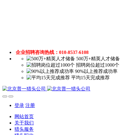
企业招聘咨询热线：010-8537-6108
500万+精英人才储备
招聘岗位超过1000个
90%以上推荐成功率
平均15天完成推荐
登录
注册
网站首页
关于我们
猎头服务