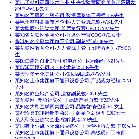
某电子材料高薪技术企业-中央实验室研究员兼屏蔽研发
经理 -WCB先生
某知名互联网金融公司-数据库系统工程师-LB先生
某电子材料高新技术企业-人力资源总监-WKL先生
某大型商业连锁集团-首席执行官CEO-GYM先生
某知名互联网金融公司-首席运营官COO-WL女士
香港知名金融集团旗下公司-副总经理-CF先生
某互联网教育公司-人力资源主管（招聘方向）-FYC先
生
某BAT背景创业C轮生鲜电商公司-运维经理-ZJ先生
某能源环境公司-RTO技术总监-LB先生
某大型多元化集团公司-集团副总裁-WW先生
某知名上市集团旗下通讯设备公司-产品规划经理-XXL
先生
某知名商业地产公司-运营副总裁-CGL先生
某互联网+差旅社交公司-高级产品总监-YZF先生
某知名大型互联网集团公司-品牌营销经理-HL女士
某配饰类TOP销量电商公司-商品企划经理-LXJ女士
某大型美业连锁企业-招聘总监-YJ先生
某国有企业旗下物流供应链公司-运营执行总监-HJX先生
某知名上市集团旗下通讯设备公司-高级硬件工程师-