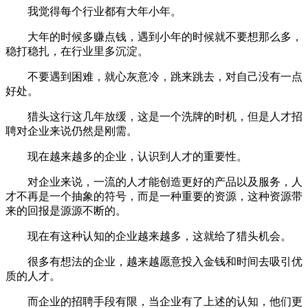
我觉得每个行业都有大年小年。
大年的时候多赚点钱，遇到小年的时候就不要想那么多，
稳打稳扎，在行业里多沉淀。
不要遇到困难，就心灰意冷，跳来跳去，对自己没有一点
好处。
猎头这行这几年放缓，这是一个洗牌的时机，但是人才招
聘对企业来说仍然是刚需。
现在越来越多的企业，认识到人才的重要性。
对企业来说，一流的人才能创造更好的产品以及服务，人
才不再是一个抽象的符号，而是一种重要的资源，这种资源带
来的回报是源源不断的。
现在有这种认知的企业越来越多，这就给了猎头机会。
很多有想法的企业，越来越愿意投入金钱和时间去吸引优
质的人才。
而企业的招聘手段有限，当企业有了上述的认知，他们更