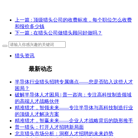
上一篇
: 顶级猎头公司的收费标准，每个职位怎么收费
和报价多少钱
下一篇
: 在猎头公司做猎头顾问好做吗？
猎头资讯
最新动态
半导体行业猎头招聘专属痛点——您是否陷入这些人才
困局？
破解半导体人才困局 | 普一咨询：专注高科技制造领域
的高端人才战略伙伴
精准猎才，智领未来——专注半导体与高科技制造行业
的顶级人才解决方案
精准猎才，智赢未来——企业人才战略背后的隐形推手
普一猎头：打开人才招聘新局面
北京猎头市场分析：洞察人才招聘的未来趋势