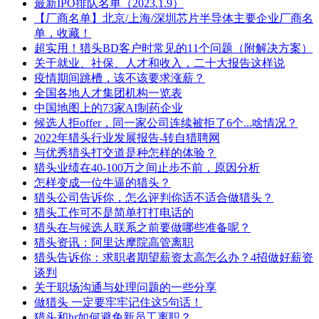
最新IPO排队名单（2023.1.9）
【厂商名单】北京/上海/深圳芯片半导体主要企业厂商名
单，收藏！
超实用！猎头BD客户时常见的11个问题（附解决方案）
关于就业、社保、人才和收入，二十大报告这样说
疫情期间跳槽，该不该要求涨薪？
全国各地人才集团机构一览表
中国地图上的73家AI制药企业
候选人拒offer，同一家公司连续被拒了6个...啥情况？
2022年猎头行业发展报告-转自猎聘网
与优秀猎头打交道是种怎样的体验？
猎头业绩在40-100万之间止步不前，原因分析
怎样变成一位牛逼的猎头？
猎头公司告诉你，怎么评判你适不适合做猎头？
猎头工作可不是简单打打电话的
猎头在与候选人联系之前要做哪些准备呢？
猎头资讯：阿里达摩院高管离职
猎头告诉你：求职者期望薪资太高怎么办？4招做好薪资
谈判
关于职场沟通与处理问题的一些分享
做猎头 一定要牢牢记住这5句话！
猎头和hr如何避免新员工离职？