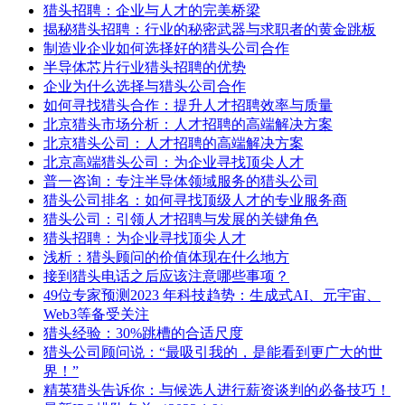
猎头招聘：企业与人才的完美桥梁
揭秘猎头招聘：行业的秘密武器与求职者的黄金跳板
制造业企业如何选择好的猎头公司合作
半导体芯片行业猎头招聘的优势
企业为什么选择与猎头公司合作
如何寻找猎头合作：提升人才招聘效率与质量
北京猎头市场分析：人才招聘的高端解决方案
北京猎头公司：人才招聘的高端解决方案
北京高端猎头公司：为企业寻找顶尖人才
普一咨询：专注半导体领域服务的猎头公司
猎头公司排名：如何寻找顶级人才的专业服务商
猎头公司：引领人才招聘与发展的关键角色
猎头招聘：为企业寻找顶尖人才
浅析：猎头顾问的价值体现在什么地方
接到猎头电话之后应该注意哪些事项？
49位专家预测2023 年科技趋势：生成式AI、元宇宙、
Web3等备受关注
猎头经验：30%跳槽的合适尺度
猎头公司顾问说：“最吸引我的，是能看到更广大的世
界！”
精英猎头告诉你：与候选人进行薪资谈判的必备技巧！