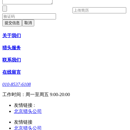
提交信息
取消
关于我们
猎头服务
联系我们
在线留言
010-8537-6108
工作时间：周一至周五 9:00-20:00
友情链接 :
北京猎头公司
友情链接
北京猎头公司