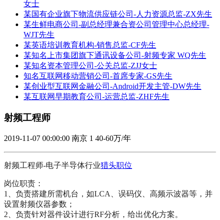
女士
某国有企业旗下物流供应链公司-人力资源总监-ZX先生
某生鲜电商公司-副总经理兼合资公司管理中心总经理-
WJT先生
某英语培训教育机构-销售总监-CF先生
某知名上市集团旗下通讯设备公司-射频专家 WQ先生
某知名资本管理公司-公关总监-ZJJ女士
知名互联网移动营销公司-首席专家-GS先生
某创业型互联网金融公司-Android开发主管-DW先生
某互联网早期教育公司-运营总监-ZHF先生
射频工程师
2019-11-07 00:00:00
南京
1
40-60万/年
射频工程师-电子半导体行业
猎头职位
岗位职责：
1、负责搭建所需机台，如LCA、误码仪、高频示波器等，并
设置射频仪器参数；
2、负责针对器件设计进行RF分析，给出优化方案。