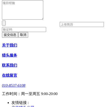
提交信息
取消
关于我们
猎头服务
联系我们
在线留言
010-8537-6108
工作时间：周一至周五 9:00-20:00
友情链接 :