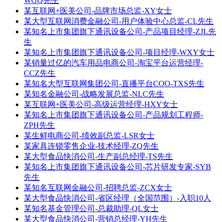
WGQ先生
某互联网+医美公司-品牌市场总监-XY女士
某大型互联网消费金融公司-用户体验中心总监-CL先生
某知名上市集团旗下通讯设备公司-产品项目经理-ZJL先
生
某知名上市集团旗下通讯设备公司-项目经理-WXY女士
某销量过亿的汽车用品电商公司-淘宝平台运营经理-
CCZ先生
某知名大型互联网集团公司-直播平台COO-TXS先生
某知名金融公司-战略发展总监-NLC先生
某互联网+医美公司-高级运营经理-HXY女士
某知名上市集团旗下通讯设备公司-产品规划工程师-
ZPH先生
某生鲜电商公司-绩效副总监-LSR女士
某家具连锁零售企业-技术经理-ZQ先生
某大型食品快消公司-生产副总经理-TS先生
某知名上市集团旗下通讯设备公司-芯片研发专家-SYB
先生
某知名互联网金融公司-招聘总监-ZCX女士
某大型食品快消公司-省区经理（全国范围）-入职10人
某知名基金管理公司-总裁助理-QL女士
某大型食品快消公司-营销总经理-YH先生