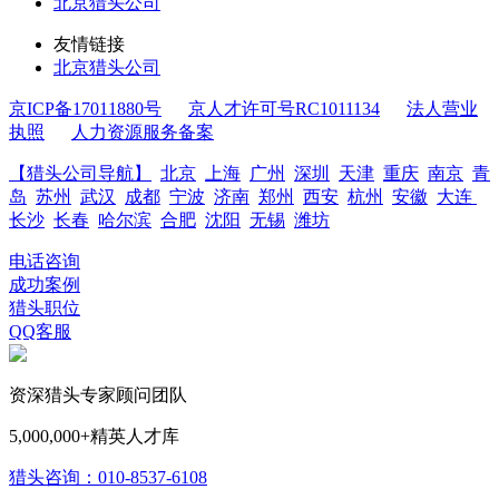
北京猎头公司
友情链接
北京猎头公司
京ICP备17011880号
京人才许可号RC1011134
法人营业
执照
人力资源服务备案
【猎头公司导航】
北京
上海
广州
深圳
天津
重庆
南京
青
岛
苏州
武汉
成都
宁波
济南
郑州
西安
杭州
安徽
大连
长沙
长春
哈尔滨
合肥
沈阳
无锡
潍坊
电话咨询
成功案例
猎头职位
QQ客服
资深猎头专家顾问团队
5,000,000+精英人才库
猎头咨询：010-8537-6108