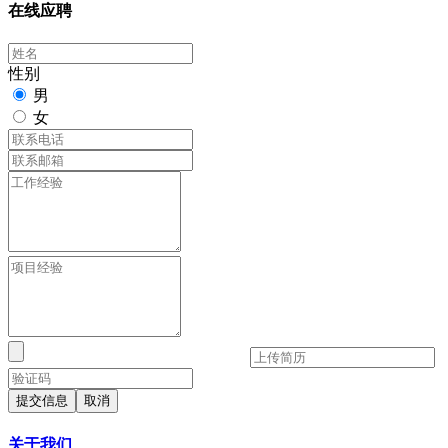
在线应聘
性别
男
女
提交信息
取消
关于我们