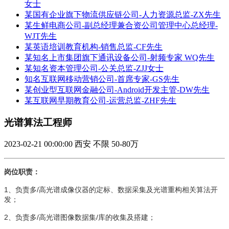
女士
某国有企业旗下物流供应链公司-人力资源总监-ZX先生
某生鲜电商公司-副总经理兼合资公司管理中心总经理-
WJT先生
某英语培训教育机构-销售总监-CF先生
某知名上市集团旗下通讯设备公司-射频专家 WQ先生
某知名资本管理公司-公关总监-ZJJ女士
知名互联网移动营销公司-首席专家-GS先生
某创业型互联网金融公司-Android开发主管-DW先生
某互联网早期教育公司-运营总监-ZHF先生
光谱算法工程师
2023-02-21 00:00:00
西安
不限
50-80万
岗位职责：
1
/
、
负责多
高光谱成像仪器的
定标、数据采集及光谱重构
相关算法开
发
；
2
/
/
、
负责多
高光谱图像
数据集
库的收集
及搭建
；