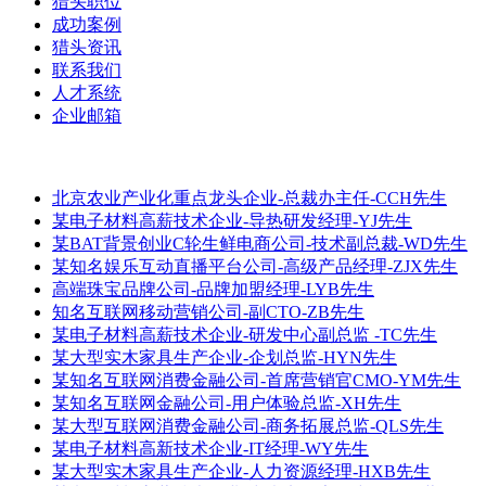
猎头职位
成功案例
猎头资讯
联系我们
人才系统
企业邮箱
北京农业产业化重点龙头企业-总裁办主任-CCH先生
某电子材料高薪技术企业-导热研发经理-YJ先生
某BAT背景创业C轮生鲜电商公司-技术副总裁-WD先生
某知名娱乐互动直播平台公司-高级产品经理-ZJX先生
高端珠宝品牌公司-品牌加盟经理-LYB先生
知名互联网移动营销公司-副CTO-ZB先生
某电子材料高薪技术企业-研发中心副总监 -TC先生
某大型实木家具生产企业-企划总监-HYN先生
某知名互联网消费金融公司-首席营销官CMO-YM先生
某知名互联网金融公司-用户体验总监-XH先生
某大型互联网消费金融公司-商务拓展总监-QLS先生
某电子材料高新技术企业-IT经理-WY先生
某大型实木家具生产企业-人力资源经理-HXB先生