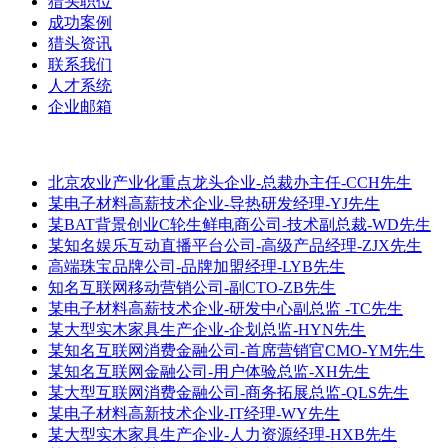
猎头职位
成功案例
猎头资讯
联系我们
人才系统
企业邮箱
北京农业产业化重点龙头企业-总裁办主任-CCH先生
某电子材料高薪技术企业-导热研发经理-YJ先生
某BAT背景创业C轮生鲜电商公司-技术副总裁-WD先生
某知名娱乐互动直播平台公司-高级产品经理-ZJX先生
高端珠宝品牌公司-品牌加盟经理-LYB先生
知名互联网移动营销公司-副CTO-ZB先生
某电子材料高薪技术企业-研发中心副总监 -TC先生
某大型实木家具生产企业-企划总监-HYN先生
某知名互联网消费金融公司-首席营销官CMO-YM先生
某知名互联网金融公司-用户体验总监-XH先生
某大型互联网消费金融公司-商务拓展总监-QLS先生
某电子材料高新技术企业-IT经理-WY先生
某大型实木家具生产企业-人力资源经理-HXB先生