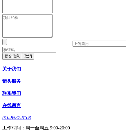
提交信息
取消
关于我们
猎头服务
联系我们
在线留言
010-8537-6108
工作时间：周一至周五 9:00-20:00