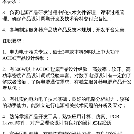
本要求；
3、负责电源产品研发过程中的技术文件管理、评审过程管
理。确保产品设计周期开发及技术资料交付完备性；
4、参与制定服务器产品线产品及技术规划，开发平台完善。
任职要求：
1、电力电子相关专业，硕士3年或本科5年以上中大功率
ACDC产品设计经验；
2、有500W以上ACDC电源产品设计经验，高效率，软开、高
功率密度产品设计调试经验丰富。对数字电源设计有一定的了
解或者接触，了解电源通信需求。有独立服务器电源产品开发
者从优；
3、有扎实的电力电子技术基础，良好的电路分析能力，较强
的动手能力。能独立进行电源相关技术问题的分析及应对；
4、熟练掌握产品开发工具，熟练应用计算、仿真、PCB
Layout软件。对产品理论设计有良好的设计过程经历；
5、富于团队精神，有精益求精的设计习惯。有良好的计划