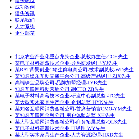
猎头职位
成功案例
猎头资讯
联系我们
人才系统
企业邮箱
北京农业产业化重点龙头企业-总裁办主任-CCH先生
某电子材料高薪技术企业-导热研发经理-YJ先生
某BAT背景创业C轮生鲜电商公司-技术副总裁-WD先生
某知名娱乐互动直播平台公司-高级产品经理-ZJX先生
高端珠宝品牌公司-品牌加盟经理-LYB先生
知名互联网移动营销公司-副CTO-ZB先生
某电子材料高薪技术企业-研发中心副总监 -TC先生
某大型实木家具生产企业-企划总监-HYN先生
某知名互联网消费金融公司-首席营销官CMO-YM先生
某知名互联网金融公司-用户体验总监-XH先生
某大型互联网消费金融公司-商务拓展总监-QLS先生
某电子材料高新技术企业-IT经理-WY先生
某大型实木家具生产企业-人力资源经理-HXB先生