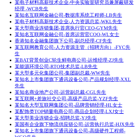
某电子材料高薪技术企业-中央实验室研究员兼屏蔽研发
经理 -WCB先生
某知名互联网金融公司-数据库系统工程师-LB先生
某电子材料高新技术企业-人力资源总监-WKL先生
某大型商业连锁集团-首席执行官CEO-GYM先生
某知名互联网金融公司-首席运营官COO-WL女士
香港知名金融集团旗下公司-副总经理-CF先生
某互联网教育公司-人力资源主管（招聘方向）-FYC先
生
某BAT背景创业C轮生鲜电商公司-运维经理-ZJ先生
某能源环境公司-RTO技术总监-LB先生
某大型多元化集团公司-集团副总裁-WW先生
某知名上市集团旗下通讯设备公司-产品规划经理-XXL
先生
某知名商业地产公司-运营副总裁-CGL先生
某互联网+差旅社交公司-高级产品总监-YZF先生
某知名大型互联网集团公司-品牌营销经理-HL女士
某配饰类TOP销量电商公司-商品企划经理-LXJ女士
某大型美业连锁企业-招聘总监-YJ先生
某国有企业旗下物流供应链公司-运营执行总监-HJX先生
某知名上市集团旗下通讯设备公司-高级硬件工程师-