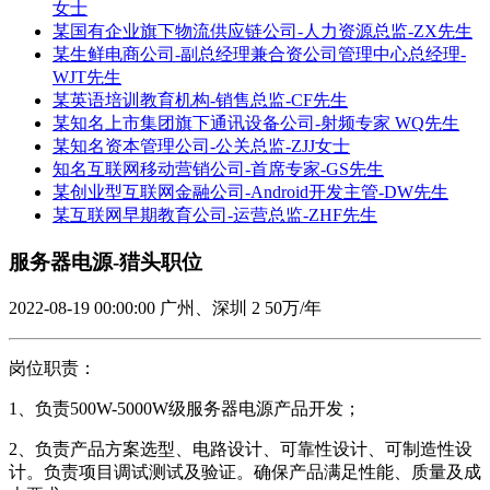
女士
某国有企业旗下物流供应链公司-人力资源总监-ZX先生
某生鲜电商公司-副总经理兼合资公司管理中心总经理-
WJT先生
某英语培训教育机构-销售总监-CF先生
某知名上市集团旗下通讯设备公司-射频专家 WQ先生
某知名资本管理公司-公关总监-ZJJ女士
知名互联网移动营销公司-首席专家-GS先生
某创业型互联网金融公司-Android开发主管-DW先生
某互联网早期教育公司-运营总监-ZHF先生
服务器电源-猎头职位
2022-08-19 00:00:00
广州、深圳
2
50万/年
岗位职责：
1、负责500W-5000W级服务器电源产品开发；
2、负责产品方案选型、电路设计、可靠性设计、可制造性设
计。负责项目调试测试及验证。确保产品满足性能、质量及成