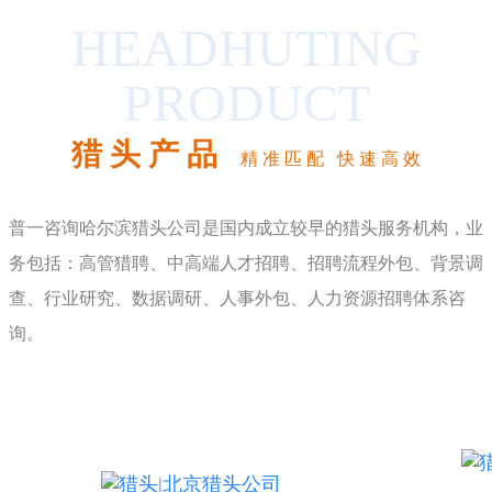
HEADHUTING
PRODUCT
猎 头 产 品
精 准 匹 配 快 速 高 效
普一咨询哈尔滨猎头公司是国内成立较早的猎头服务机构，
业
务包括：
高管猎聘、
中高端人才招聘、招聘流程外包、背景调
查、行业研究、数据调研、人事外包、人力资源招聘体系咨
询。