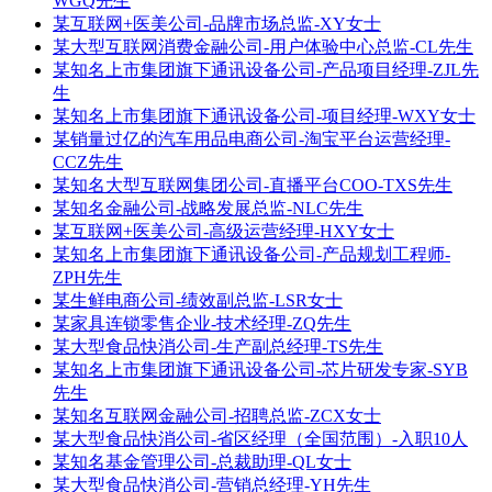
WGQ先生
某互联网+医美公司-品牌市场总监-XY女士
某大型互联网消费金融公司-用户体验中心总监-CL先生
某知名上市集团旗下通讯设备公司-产品项目经理-ZJL先
生
某知名上市集团旗下通讯设备公司-项目经理-WXY女士
某销量过亿的汽车用品电商公司-淘宝平台运营经理-
CCZ先生
某知名大型互联网集团公司-直播平台COO-TXS先生
某知名金融公司-战略发展总监-NLC先生
某互联网+医美公司-高级运营经理-HXY女士
某知名上市集团旗下通讯设备公司-产品规划工程师-
ZPH先生
某生鲜电商公司-绩效副总监-LSR女士
某家具连锁零售企业-技术经理-ZQ先生
某大型食品快消公司-生产副总经理-TS先生
某知名上市集团旗下通讯设备公司-芯片研发专家-SYB
先生
某知名互联网金融公司-招聘总监-ZCX女士
某大型食品快消公司-省区经理（全国范围）-入职10人
某知名基金管理公司-总裁助理-QL女士
某大型食品快消公司-营销总经理-YH先生