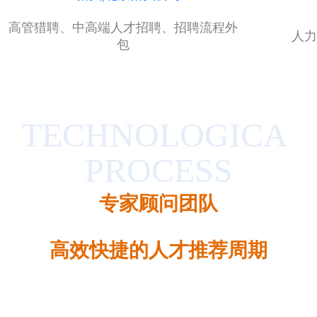
高管猎聘、
中高端人才招聘、招聘流程外
人力
包
TECHNOLOGICA
PROCESS
专家顾问团队
高效快捷的人才推荐周期