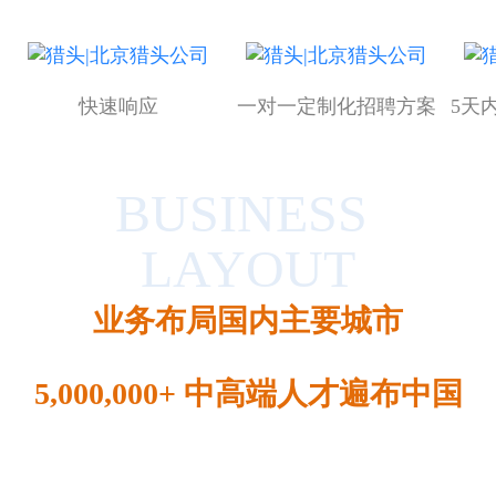
快速响应
一对一定制化招聘方案
5天
BUSINESS
LAYOUT
业务布局国内主要城市
5,000,000+ 中高端人才遍布中国