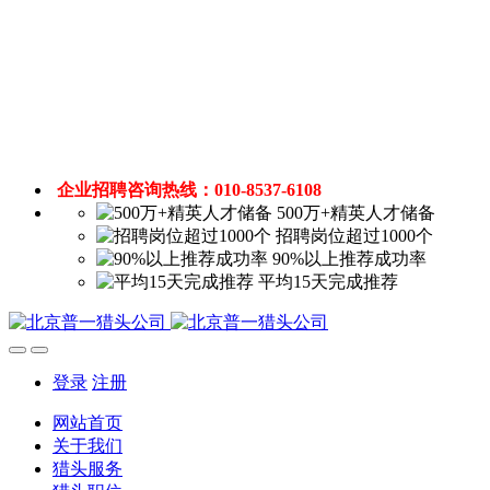
企业招聘咨询热线：010-8537-6108
500万+精英人才储备
招聘岗位超过1000个
90%以上推荐成功率
平均15天完成推荐
登录
注册
网站首页
关于我们
猎头服务