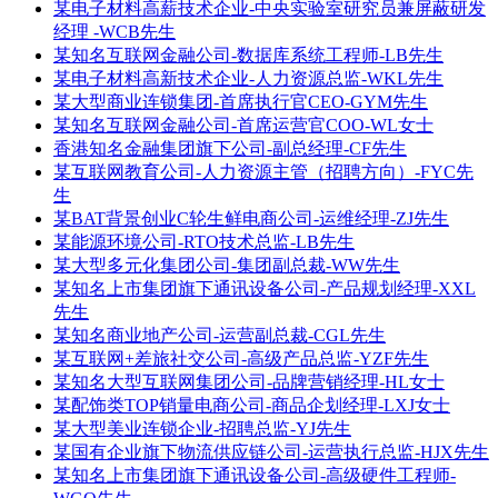
某电子材料高薪技术企业-中央实验室研究员兼屏蔽研发
经理 -WCB先生
某知名互联网金融公司-数据库系统工程师-LB先生
某电子材料高新技术企业-人力资源总监-WKL先生
某大型商业连锁集团-首席执行官CEO-GYM先生
某知名互联网金融公司-首席运营官COO-WL女士
香港知名金融集团旗下公司-副总经理-CF先生
某互联网教育公司-人力资源主管（招聘方向）-FYC先
生
某BAT背景创业C轮生鲜电商公司-运维经理-ZJ先生
某能源环境公司-RTO技术总监-LB先生
某大型多元化集团公司-集团副总裁-WW先生
某知名上市集团旗下通讯设备公司-产品规划经理-XXL
先生
某知名商业地产公司-运营副总裁-CGL先生
某互联网+差旅社交公司-高级产品总监-YZF先生
某知名大型互联网集团公司-品牌营销经理-HL女士
某配饰类TOP销量电商公司-商品企划经理-LXJ女士
某大型美业连锁企业-招聘总监-YJ先生
某国有企业旗下物流供应链公司-运营执行总监-HJX先生
某知名上市集团旗下通讯设备公司-高级硬件工程师-