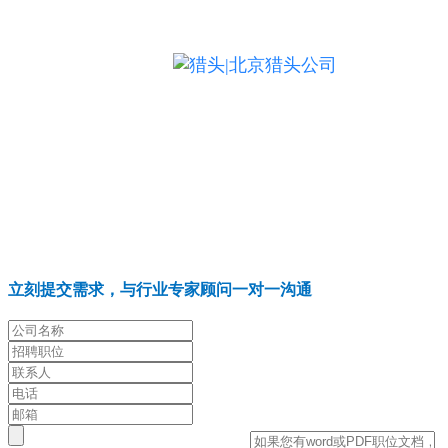
立刻提交需求，与行业专家顾问一对一沟通