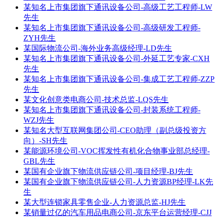
某知名上市集团旗下通讯设备公司-高级工艺工程师-LW
先生
某知名上市集团旗下通讯设备公司-高级研发工程师-
ZYH先生
某国际物流公司-海外业务高级经理-LD先生
某知名上市集团旗下通讯设备公司-外延工艺专家-CXH
先生
某知名上市集团旗下通讯设备公司-集成工艺工程师-ZZP
先生
某文化创意类电商公司-技术总监-LQS先生
某知名上市集团旗下通讯设备公司-封装系统工程师-
WZJ先生
某知名大型互联网集团公司-CEO助理（副总级投资方
向）-SH先生
某能源环境公司-VOC挥发性有机化合物事业部总经理-
GBL先生
某国有企业旗下物流供应链公司-项目经理-BJ先生
某国有企业旗下物流供应链公司-人力资源BP经理-LK先
生
某大型连锁家具零售企业-人力资源总监-HJ先生
某销量过亿的汽车用品电商公司-京东平台运营经理-CJJ