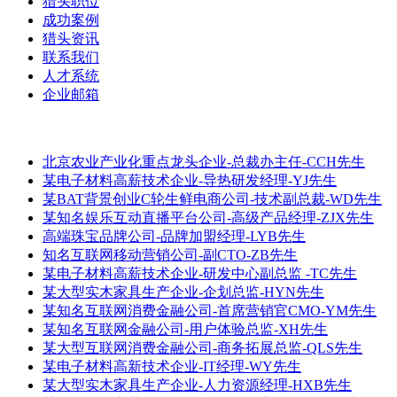
猎头职位
成功案例
猎头资讯
联系我们
人才系统
企业邮箱
北京农业产业化重点龙头企业-总裁办主任-CCH先生
某电子材料高薪技术企业-导热研发经理-YJ先生
某BAT背景创业C轮生鲜电商公司-技术副总裁-WD先生
某知名娱乐互动直播平台公司-高级产品经理-ZJX先生
高端珠宝品牌公司-品牌加盟经理-LYB先生
知名互联网移动营销公司-副CTO-ZB先生
某电子材料高薪技术企业-研发中心副总监 -TC先生
某大型实木家具生产企业-企划总监-HYN先生
某知名互联网消费金融公司-首席营销官CMO-YM先生
某知名互联网金融公司-用户体验总监-XH先生
某大型互联网消费金融公司-商务拓展总监-QLS先生
某电子材料高新技术企业-IT经理-WY先生
某大型实木家具生产企业-人力资源经理-HXB先生