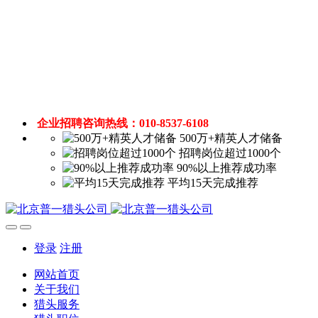
企业招聘咨询热线：010-8537-6108
500万+精英人才储备
招聘岗位超过1000个
90%以上推荐成功率
平均15天完成推荐
登录
注册
网站首页
关于我们
猎头服务