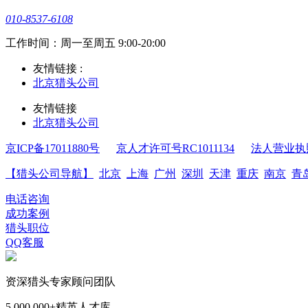
010-8537-6108
工作时间：周一至周五 9:00-20:00
友情链接 :
北京猎头公司
友情链接
北京猎头公司
京ICP备17011880号
京人才许可号RC1011134
法人营业执
【猎头公司导航】
北京
上海
广州
深圳
天津
重庆
南京
青
电话咨询
成功案例
猎头职位
QQ客服
资深猎头专家顾问团队
5,000,000+精英人才库