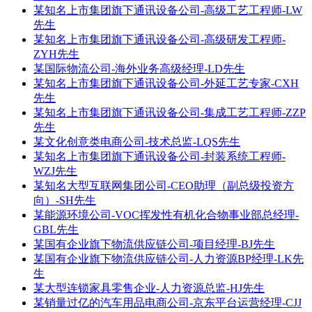
某知名上市集团旗下通讯设备公司-高级工艺工程师-LW
先生
某知名上市集团旗下通讯设备公司-高级研发工程师-
ZYH先生
某国际物流公司-海外业务高级经理-LD先生
某知名上市集团旗下通讯设备公司-外延工艺专家-CXH
先生
某知名上市集团旗下通讯设备公司-集成工艺工程师-ZZP
先生
某文化创意类电商公司-技术总监-LQS先生
某知名上市集团旗下通讯设备公司-封装系统工程师-
WZJ先生
某知名大型互联网集团公司-CEO助理（副总级投资方
向）-SH先生
某能源环境公司-VOC挥发性有机化合物事业部总经理-
GBL先生
某国有企业旗下物流供应链公司-项目经理-BJ先生
某国有企业旗下物流供应链公司-人力资源BP经理-LK先
生
某大型连锁家具零售企业-人力资源总监-HJ先生
某销量过亿的汽车用品电商公司-京东平台运营经理-CJJ