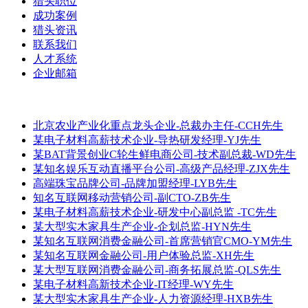
猎头职位
成功案例
猎头资讯
联系我们
人才系统
企业邮箱
北京农业产业化重点龙头企业-总裁办主任-CCH先生
某电子材料高薪技术企业-导热研发经理-YJ先生
某BAT背景创业C轮生鲜电商公司-技术副总裁-WD先生
某知名娱乐互动直播平台公司-高级产品经理-ZJX先生
高端珠宝品牌公司-品牌加盟经理-LYB先生
知名互联网移动营销公司-副CTO-ZB先生
某电子材料高薪技术企业-研发中心副总监 -TC先生
某大型实木家具生产企业-企划总监-HYN先生
某知名互联网消费金融公司-首席营销官CMO-YM先生
某知名互联网金融公司-用户体验总监-XH先生
某大型互联网消费金融公司-商务拓展总监-QLS先生
某电子材料高新技术企业-IT经理-WY先生
某大型实木家具生产企业-人力资源经理-HXB先生