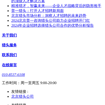
的顶级人才解决方案
精准猎才，智赢未来——企业人才战略背后的隐形推手
普一猎头：打开人才招聘新局面
北京猎头市场分析：洞察人才招聘的未来趋势
2024北京普一咨询猎头公司助力企业招聘开门红
2024年企业招聘选择猎头公司合作的优势分析报告
关于我们
猎头服务
联系我们
在线留言
010-8537-6108
工作时间：周一至周五 9:00-20:00
友情链接 :
北京猎头公司