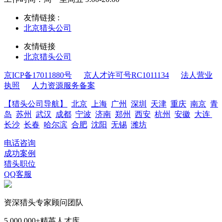
友情链接 :
北京猎头公司
友情链接
北京猎头公司
京ICP备17011880号
京人才许可号RC1011134
法人营业
执照
人力资源服务备案
【猎头公司导航】
北京
上海
广州
深圳
天津
重庆
南京
青
岛
苏州
武汉
成都
宁波
济南
郑州
西安
杭州
安徽
大连
长沙
长春
哈尔滨
合肥
沈阳
无锡
潍坊
电话咨询
成功案例
猎头职位
QQ客服
资深猎头专家顾问团队
5,000,000+精英人才库