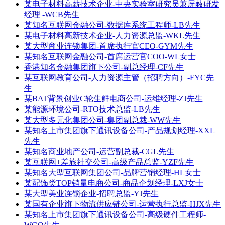
某电子材料高薪技术企业-中央实验室研究员兼屏蔽研发
经理 -WCB先生
某知名互联网金融公司-数据库系统工程师-LB先生
某电子材料高新技术企业-人力资源总监-WKL先生
某大型商业连锁集团-首席执行官CEO-GYM先生
某知名互联网金融公司-首席运营官COO-WL女士
香港知名金融集团旗下公司-副总经理-CF先生
某互联网教育公司-人力资源主管（招聘方向）-FYC先
生
某BAT背景创业C轮生鲜电商公司-运维经理-ZJ先生
某能源环境公司-RTO技术总监-LB先生
某大型多元化集团公司-集团副总裁-WW先生
某知名上市集团旗下通讯设备公司-产品规划经理-XXL
先生
某知名商业地产公司-运营副总裁-CGL先生
某互联网+差旅社交公司-高级产品总监-YZF先生
某知名大型互联网集团公司-品牌营销经理-HL女士
某配饰类TOP销量电商公司-商品企划经理-LXJ女士
某大型美业连锁企业-招聘总监-YJ先生
某国有企业旗下物流供应链公司-运营执行总监-HJX先生
某知名上市集团旗下通讯设备公司-高级硬件工程师-