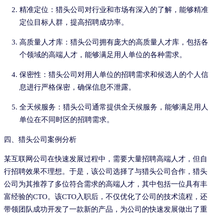
精准定位：猎头公司对行业和市场有深入的了解，能够精准
定位目标人群，提高招聘成功率。
高质量人才库：猎头公司拥有庞大的高质量人才库，包括各
个领域的高端人才，能够满足用人单位的各种需求。
保密性：猎头公司对用人单位的招聘需求和候选人的个人信
息进行严格保密，确保信息不泄露。
全天候服务：猎头公司通常提供全天候服务，能够满足用人
单位在不同时区的招聘需求。
四、猎头公司案例分析
某互联网公司在快速发展过程中，需要大量招聘高端人才，但自
行招聘效果不理想。于是，该公司选择了与猎头公司合作，猎头
公司为其推荐了多位符合需求的高端人才，其中包括一位具有丰
富经验的CTO。该CTO入职后，不仅优化了公司的技术流程，还
带领团队成功开发了一款新的产品，为公司的快速发展做出了重