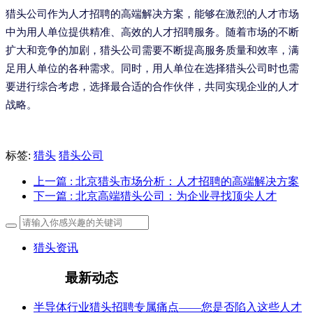
猎头公司作为人才招聘的高端解决方案，能够在激烈的人才市场
中为用人单位提供精准、高效的人才招聘服务。随着市场的不断
扩大和竞争的加剧，猎头公司需要不断提高服务质量和效率，满
足用人单位的各种需求。同时，用人单位在选择猎头公司时也需
要进行综合考虑，选择最合适的合作伙伴，共同实现企业的人才
战略。
标签:
猎头
猎头公司
上一篇
: 北京猎头市场分析：人才招聘的高端解决方案
下一篇
: 北京高端猎头公司：为企业寻找顶尖人才
猎头资讯
最新动态
半导体行业猎头招聘专属痛点——您是否陷入这些人才