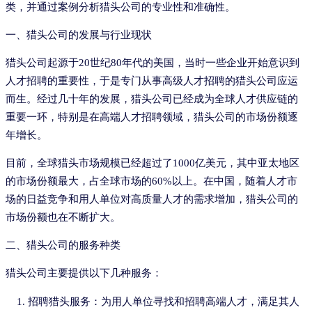
类，并通过案例分析猎头公司的专业性和准确性。
一、猎头公司的发展与行业现状
猎头公司起源于20世纪80年代的美国，当时一些企业开始意识到
人才招聘的重要性，于是专门从事高级人才招聘的猎头公司应运
而生。经过几十年的发展，猎头公司已经成为全球人才供应链的
重要一环，特别是在高端人才招聘领域，猎头公司的市场份额逐
年增长。
目前，全球猎头市场规模已经超过了1000亿美元，其中亚太地区
的市场份额最大，占全球市场的60%以上。在中国，随着人才市
场的日益竞争和用人单位对高质量人才的需求增加，猎头公司的
市场份额也在不断扩大。
二、猎头公司的服务种类
猎头公司主要提供以下几种服务：
招聘猎头服务：为用人单位寻找和招聘高端人才，满足其人