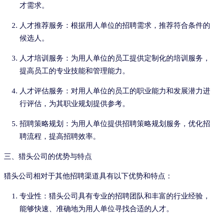
才需求。
人才推荐服务：根据用人单位的招聘需求，推荐符合条件的
候选人。
人才培训服务：为用人单位的员工提供定制化的培训服务，
提高员工的专业技能和管理能力。
人才评估服务：对用人单位的员工的职业能力和发展潜力进
行评估，为其职业规划提供参考。
招聘策略规划：为用人单位提供招聘策略规划服务，优化招
聘流程，提高招聘效率。
三、猎头公司的优势与特点
猎头公司相对于其他招聘渠道具有以下优势和特点：
专业性：猎头公司具有专业的招聘团队和丰富的行业经验，
能够快速、准确地为用人单位寻找合适的人才。