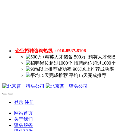
企业招聘咨询热线：010-8537-6108
500万+精英人才储备
招聘岗位超过1000个
90%以上推荐成功率
平均15天完成推荐
登录
注册
网站首页
关于我们
猎头服务