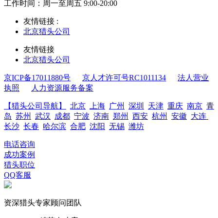
工作时间：周一至周五 9:00-20:00
友情链接 :
北京猎头公司
友情链接
北京猎头公司
京ICP备17011880号
京人才许可号RC1011134
法人营业
执照
人力资源服务备案
【猎头公司导航】
北京
上海
广州
深圳
天津
重庆
南京
青
岛
苏州
武汉
成都
宁波
济南
郑州
西安
杭州
安徽
大连
长沙
长春
哈尔滨
合肥
沈阳
无锡
潍坊
电话咨询
成功案例
猎头职位
QQ客服
资深猎头专家顾问团队