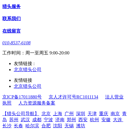
猎头服务
联系我们
在线留言
010-8537-6108
工作时间：周一至周五 9:00-20:00
友情链接 :
北京猎头公司
友情链接
北京猎头公司
京ICP备17011880号
京人才许可号RC1011134
法人营业
执照
人力资源服务备案
【猎头公司导航】
北京
上海
广州
深圳
天津
重庆
南京
青
岛
苏州
武汉
成都
宁波
济南
郑州
西安
杭州
安徽
大连
长沙
长春
哈尔滨
合肥
沈阳
无锡
潍坊