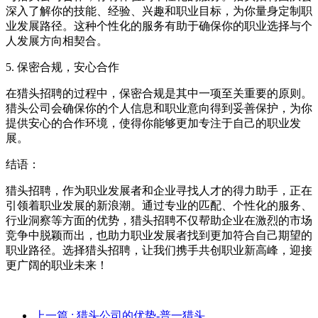
深入了解你的技能、经验、兴趣和职业目标，为你量身定制职
业发展路径。这种个性化的服务有助于确保你的职业选择与个
人发展方向相契合。
5. 保密合规，安心合作
在猎头招聘的过程中，保密合规是其中一项至关重要的原则。
猎头公司会确保你的个人信息和职业意向得到妥善保护，为你
提供安心的合作环境，使得你能够更加专注于自己的职业发
展。
结语：
猎头招聘，作为职业发展者和企业寻找人才的得力助手，正在
引领着职业发展的新浪潮。通过专业的匹配、个性化的服务、
行业洞察等方面的优势，猎头招聘不仅帮助企业在激烈的市场
竞争中脱颖而出，也助力职业发展者找到更加符合自己期望的
职业路径。选择猎头招聘，让我们携手共创职业新高峰，迎接
更广阔的职业未来！
上一篇
: 猎头公司的优势-普一猎头