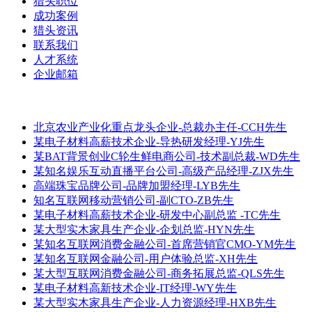
猎头职位
成功案例
猎头资讯
联系我们
人才系统
企业邮箱
北京农业产业化重点龙头企业-总裁办主任-CCH先生
某电子材料高薪技术企业-导热研发经理-YJ先生
某BAT背景创业C轮生鲜电商公司-技术副总裁-WD先生
某知名娱乐互动直播平台公司-高级产品经理-ZJX先生
高端珠宝品牌公司-品牌加盟经理-LYB先生
知名互联网移动营销公司-副CTO-ZB先生
某电子材料高薪技术企业-研发中心副总监 -TC先生
某大型实木家具生产企业-企划总监-HYN先生
某知名互联网消费金融公司-首席营销官CMO-YM先生
某知名互联网金融公司-用户体验总监-XH先生
某大型互联网消费金融公司-商务拓展总监-QLS先生
某电子材料高新技术企业-IT经理-WY先生
某大型实木家具生产企业-人力资源经理-HXB先生