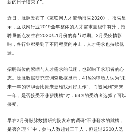
薪的日子结束了”。
近日，脉脉发布了《互联网人才流动报告2020》。报告显
示，互联网行业2019全年整体的人才需求量稳中有升，招
聘量低点发生在2020年1月份的春节时期。2月受疫情影
响，各行业都受到了不同程度的冲击，人才需求也持续低
迷。
招聘岗位的紧缩与人才需求的低迷，也影响了求职者的心
态。脉脉数据研究院调查数据显示，41%的职场人认为“未
来一年的求职会比原来更难找到好工作”。而被问到“未来
一年，是否接受不涨薪跳槽”时，64%的受访者选择了可以
接受。
早在2月份脉脉数据研究院发布的调研“不涨薪水的跳槽，
是否合理？”中，参与人数超过三千人，但超过2500人选