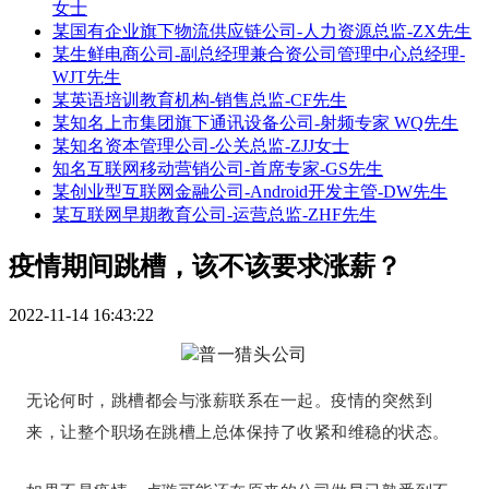
女士
某国有企业旗下物流供应链公司-人力资源总监-ZX先生
某生鲜电商公司-副总经理兼合资公司管理中心总经理-
WJT先生
某英语培训教育机构-销售总监-CF先生
某知名上市集团旗下通讯设备公司-射频专家 WQ先生
某知名资本管理公司-公关总监-ZJJ女士
知名互联网移动营销公司-首席专家-GS先生
某创业型互联网金融公司-Android开发主管-DW先生
某互联网早期教育公司-运营总监-ZHF先生
疫情期间跳槽，该不该要求涨薪？
2022-11-14 16:43:22
无论何时，跳槽都会与涨薪联系在一起。疫情的突然到
来，让整个职场在跳槽上总体保持了收紧和维稳的状态。