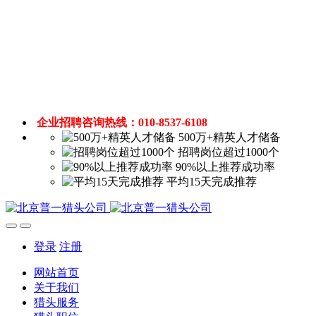
企业招聘咨询热线：010-8537-6108
500万+精英人才储备
招聘岗位超过1000个
90%以上推荐成功率
平均15天完成推荐
登录
注册
网站首页
关于我们
猎头服务