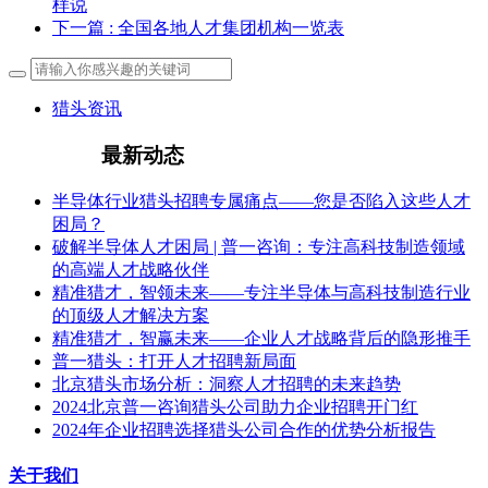
样说
下一篇
: 全国各地人才集团机构一览表
猎头资讯
最新动态
半导体行业猎头招聘专属痛点——您是否陷入这些人才
困局？
破解半导体人才困局 | 普一咨询：专注高科技制造领域
的高端人才战略伙伴
精准猎才，智领未来——专注半导体与高科技制造行业
的顶级人才解决方案
精准猎才，智赢未来——企业人才战略背后的隐形推手
普一猎头：打开人才招聘新局面
北京猎头市场分析：洞察人才招聘的未来趋势
2024北京普一咨询猎头公司助力企业招聘开门红
2024年企业招聘选择猎头公司合作的优势分析报告
关于我们