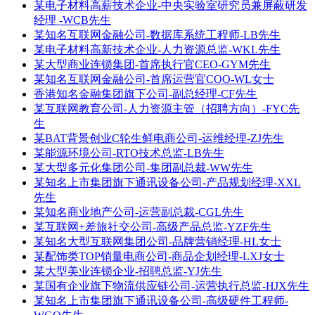
某电子材料高薪技术企业-中央实验室研究员兼屏蔽研发
经理 -WCB先生
某知名互联网金融公司-数据库系统工程师-LB先生
某电子材料高新技术企业-人力资源总监-WKL先生
某大型商业连锁集团-首席执行官CEO-GYM先生
某知名互联网金融公司-首席运营官COO-WL女士
香港知名金融集团旗下公司-副总经理-CF先生
某互联网教育公司-人力资源主管（招聘方向）-FYC先
生
某BAT背景创业C轮生鲜电商公司-运维经理-ZJ先生
某能源环境公司-RTO技术总监-LB先生
某大型多元化集团公司-集团副总裁-WW先生
某知名上市集团旗下通讯设备公司-产品规划经理-XXL
先生
某知名商业地产公司-运营副总裁-CGL先生
某互联网+差旅社交公司-高级产品总监-YZF先生
某知名大型互联网集团公司-品牌营销经理-HL女士
某配饰类TOP销量电商公司-商品企划经理-LXJ女士
某大型美业连锁企业-招聘总监-YJ先生
某国有企业旗下物流供应链公司-运营执行总监-HJX先生
某知名上市集团旗下通讯设备公司-高级硬件工程师-