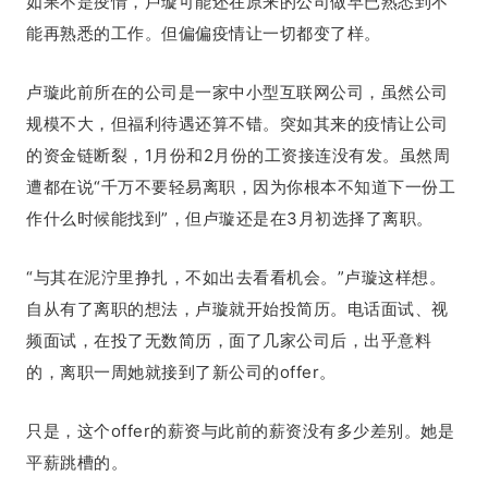
如果不是疫情，卢璇可能还在原来的公司做早已熟悉到不
能再熟悉的工作。但偏偏疫情让一切都变了样。
卢璇此前所在的公司是一家中小型互联网公司，虽然公司
规模不大，但福利待遇还算不错。突如其来的疫情让公司
的资金链断裂，1月份和2月份的工资接连没有发。虽然周
遭都在说“千万不要轻易离职，因为你根本不知道下一份工
作什么时候能找到”，但卢璇还是在3月初选择了离职。
“与其在泥泞里挣扎，不如出去看看机会。”卢璇这样想。
自从有了离职的想法，卢璇就开始投简历。电话面试、视
频面试，在投了无数简历，面了几家公司后，出乎意料
的，离职一周她就接到了新公司的offer。
只是，这个offer的薪资与此前的薪资没有多少差别。她是
平薪跳槽的。